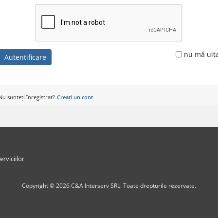
nu mă uit
Autentificare
Nu sunteți înregistrat?
Creați un cont
erviciilor
Copyright © 2026 C&A Interserv SRL. Toate drepturile rezervate.