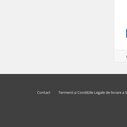
Contact
Termenii și Condițiile Legale de livrare a S