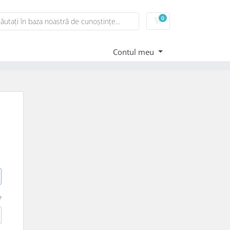
0
Coș de cumpărături
Contul meu
?