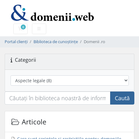
0
Coș de cumpărături
Portal clienți
Biblioteca de cunoștințe
Domenii .ro
Categorii
Caută
Articole
Care sunt cerințele și restricțiile pentru domeniile