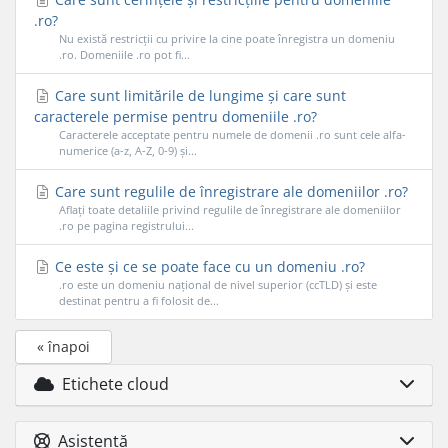
.ro?
Nu există restricții cu privire la cine poate înregistra un domeniu
.ro. Domeniile .ro pot fi...
Care sunt limitările de lungime și care sunt
caracterele permise pentru domeniile .ro?
Caracterele acceptate pentru numele de domenii .ro sunt cele alfa-
numerice (a-z, A-Z, 0-9) și...
Care sunt regulile de înregistrare ale domeniilor .ro?
Aflați toate detaliile privind regulile de înregistrare ale domeniilor
.ro pe pagina registrului...
Ce este și ce se poate face cu un domeniu .ro?
.ro este un domeniu național de nivel superior (ccTLD) și este
destinat pentru a fi folosit de...
« înapoi
Etichete cloud
Asistență