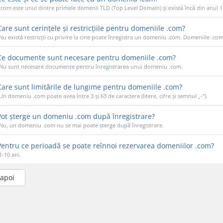
.com este unul dintre primele domenii TLD (Top Level Domain) și există încă din anul 19
are sunt cerințele și restricțiile pentru domeniile .com?
Nu există restricții cu privire la cine poate înregistra un domeniu .com. Domeniile .com p
e documente sunt necesare pentru domeniile .com?
Nu sunt necesare documente pentru înregistrarea unui domeniu .com.
are sunt limitările de lungime pentru domeniile .com?
Un domeniu .com poate avea între 3 și 63 de caractere (litere, cifre și semnul „-”).
ot șterge un domeniu .com după înregistrare?
Nu, un domeniu .com nu se mai poate șterge după înregistrare.
entru ce perioadă se poate reînnoi rezervarea domeniilor .com?
1-10 ani.
napoi