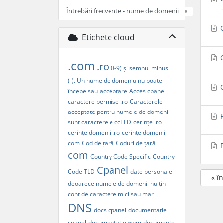
Întrebări frecvente - nume de domenii
8
C
Etichete cloud
C
.com
.ro
0-9) și semnul minus
(-). Un nume de domeniu nu poate
C
începe sau
acceptare
Acces cpanel
caractere permise .ro
Caracterele
acceptate pentru numele de domenii
P
sunt caracterele
ccTLD
cerințe .ro
cerințe domenii .ro
cerințe domenii
com
Cod de țară
Coduri de țară
P
com
Country Code Specific
Country
Cpanel
Code TLD
date personale
« î
deoarece numele de domenii nu țin
cont de caractere mici sau mar
DNS
docs cpanel
documentație
cpanel
documentație whm
documente