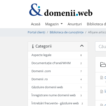
Acasă
Magazin
Anunțuri
Biblioteca 
Portal clienți
Biblioteca de cunoștințe
Afișare artic
Categorii
Aspecte legale
8
Documentație cPanel/WHM
2
Domenii .com
7
D
Domenii .ro
4
Găzduire domenii web
1
Î
Înregistrare nume domenii web
3
Întrebări frecvente - găzduire web
2
C