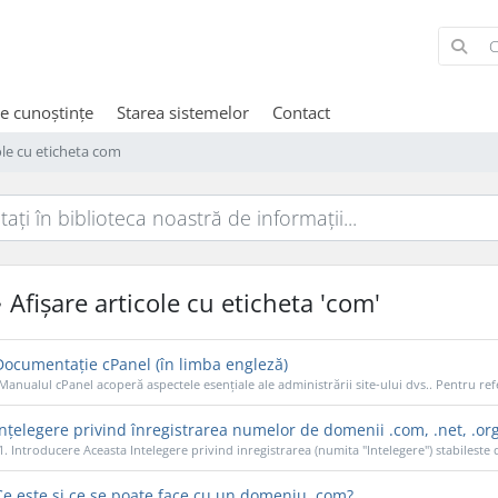
de cunoștințe
Starea sistemelor
Contact
ole cu eticheta com
Afișare articole cu eticheta 'com'
ocumentație cPanel (în limba engleză)
Manualul cPanel acoperă aspectele esențiale ale administrării site-ului dvs.. Pentru refe
nțelegere privind înregistrarea numelor de domenii .com, .net, .or
1. Introducere Aceasta Intelegere privind inregistrarea (numita "Intelegere") stabileste de
e este și ce se poate face cu un domeniu .com?