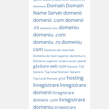
Domain
Domain
necesare
Name Server
domenii
domenii .com
domenii
.ro
domeniu
domenii com
domeniu .com
domeniu .ro
domeniu
com
Domeniu de nivel înalt
Domeniu de nivel superior
domeniu ro
Domeniu superior
eroare acces cpanel
găzduire web
GDPR
Generic TLD
Generic Top Level Domain
Generic
hosting
Top-Level Domain
gTLD
înregistrare
înregistrare
domenii
înregistrare
înregistrare
domenii .com
domeniu
inregistrare