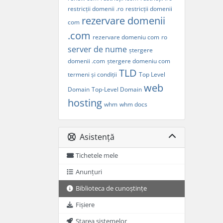
restricții domenii .ro
restricții domenii
rezervare domenii
com
.com
rezervare domeniu com
ro
server de nume
ștergere
domenii .com
ștergere domeniu com
TLD
termeni și condiții
Top Level
web
Domain
Top-Level Domain
hosting
whm
whm docs
Asistență
Tichetele mele
Anunțuri
Biblioteca de cunoștințe
Fișiere
Starea sistemelor