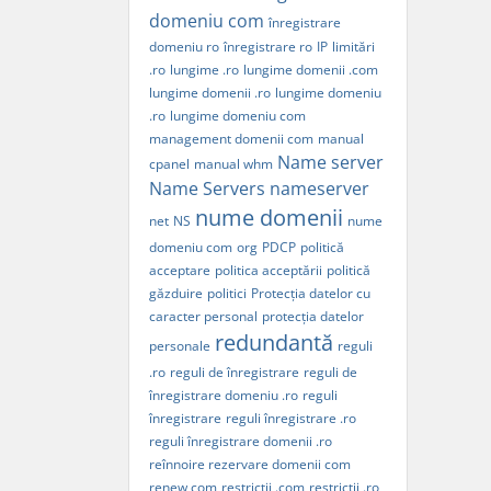
domeniu com
înregistrare
domeniu ro
înregistrare ro
IP
limitări
.ro
lungime .ro
lungime domenii .com
lungime domenii .ro
lungime domeniu
.ro
lungime domeniu com
management domenii com
manual
Name server
cpanel
manual whm
Name Servers
nameserver
nume domenii
net
NS
nume
domeniu com
org
PDCP
politică
acceptare
politica acceptării
politică
găzduire
politici
Protecția datelor cu
caracter personal
protecția datelor
redundantă
personale
reguli
.ro
reguli de înregistrare
reguli de
înregistrare domeniu .ro
reguli
înregistrare
reguli înregistrare .ro
reguli înregistrare domenii .ro
reînnoire rezervare domenii com
renew com
restricții .com
restricții .ro