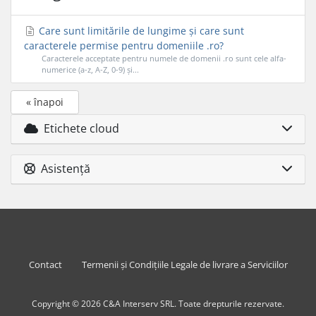
Care sunt limitările de lungime și care sunt
caracterele permise pentru domeniile .ro?
Caracterele acceptate pentru numele de domenii .ro sunt cele alfa-
numerice (a-z, A-Z, 0-9) și...
« înapoi
Etichete cloud
Asistență
Contact
Termenii și Condițiile Legale de livrare a Serviciilor
Copyright © 2026 C&A Interserv SRL. Toate drepturile rezervate.