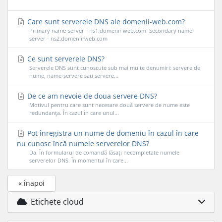
Care sunt serverele DNS ale domenii-web.com?
Primary name-server - ns1.domenii-web.com Secondary name-
server - ns2.domenii-web.com
Ce sunt serverele DNS?
Serverele DNS sunt cunoscute sub mai multe denumiri: servere de
nume, name-servere sau servere...
De ce am nevoie de doua servere DNS?
Motivul pentru care sunt necesare două servere de nume este
redundanţa. În cazul în care unul...
Pot înregistra un nume de domeniu în cazul în care
nu cunosc încă numele serverelor DNS?
Da. În formularul de comandă lăsaţi necompletate numele
serverelor DNS. În momentul în care...
« înapoi
Etichete cloud