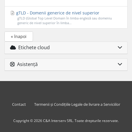
gTLD - Domenii generice de nivel superior
gTLD (Global Top Level Domain în limba engleză sau domeniu
generic de nivel superior în limba...
« înapoi
Etichete cloud
Asistență
Contact
Termenii și Condițiile Legale de livrare a Serviciilor
Copyright © 2026 C&A Interserv SRL. Toate drepturile rezervate.