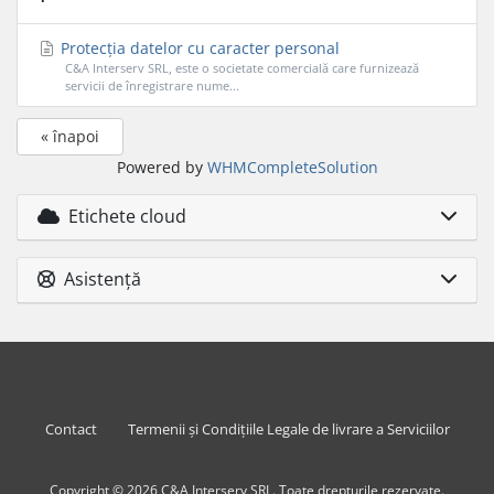
Protecția datelor cu caracter personal
C&A Interserv SRL, este o societate comercială care furnizează
servicii de înregistrare nume...
« înapoi
Powered by
WHMCompleteSolution
Etichete cloud
Asistență
Contact
Termenii și Condițiile Legale de livrare a Serviciilor
Copyright © 2026 C&A Interserv SRL. Toate drepturile rezervate.